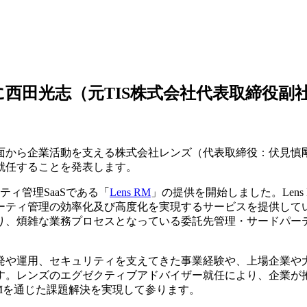
西田光志（元TIS株式会社代表取締役副
面から企業活動を支える株式会社レンズ（代表取締役：伏見慎
で就任することを発表します。
ィ管理SaaSである「
Lens RM
」の提供を開始しました。Len
ーティ管理の効率化及び高度化を実現するサービスを提供して
り、煩雑な業務プロセスとなっている委託先管理・サードパー
や運用、セキュリティを支えてきた事業経験や、上場企業や
す。レンズのエグゼクティブアドバイザー就任により、企業が
RMを通じた課題解決を実現して参ります。