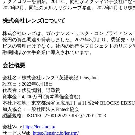
テクノロジーを創業。2011年、同社がミクシィの子会社になっ
2020年2月、同社のメルカリグループ参画。2022年1月より
株式会社レンズについて
株式会社レンズは、ガバナンス・リスク・コンプライアンス・セ
億円の資金調達を発表しました。2023年8月より、委託先・サー
ビスの管理だけでなく、社内の部門やプロジェクトのリスク
融機関ほか大手企業に導入されています。
会社概要
会社名：株式会社レンズ / 英語表記 Lens, Inc.
設立日：2022年8月18日
代表者：伏見慎剛、野澤貴
資本金：4,200万円 (資本準備金含む)
本社所在地：東京都渋谷区広尾1丁目11番2号 BLOCKS EBISU
加入協会：一般社団法人Fintech協会
認証規格：ISO/IEC 27001:2022 / JIS Q 27001:2023
会社Web:
https://lensinc.jp/
サービスWeb:
https://lensinc.jp/lensrm/